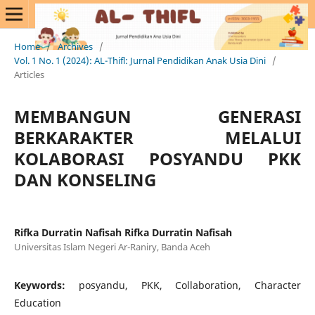
Home
/
Archives
/
Vol. 1 No. 1 (2024): AL-Thifl: Jurnal Pendidikan Anak Usia Dini
/
Articles
MEMBANGUN GENERASI
BERKARAKTER MELALUI
KOLABORASI POSYANDU PKK
DAN KONSELING
Rifka Durratin Nafisah Rifka Durratin Nafisah
Universitas Islam Negeri Ar-Raniry, Banda Aceh
Keywords:
posyandu, PKK, Collaboration, Character
Education