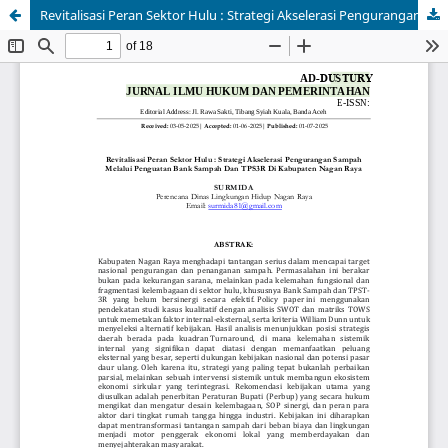
Revitalisasi Peran Sektor Hulu : Strategi Akselerasi Pengurangan Sampah Melalui Penguatan Bank Sampah Dan TPS3R Di Kabupaten Nagan Raya