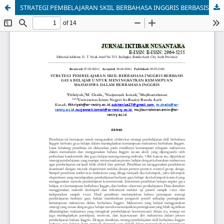
STRATEGI PEMBELAJARAN SKIIL BERBAHASA INGGRIS BERBASIS GAYA BELAJAR UNTUK MENINGKATKAN KEMAMPUAN MAHASISWA DALAM BERBAHASA INGGRIS