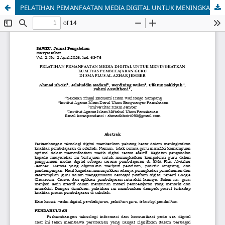
PELATIHAN PEMANFAATAN MEDIA DIGITAL UNTUK MENINGKATKAN KUALITAS PEMBELAJARAN GURU DI SMA PLUS AL-AZHAR JEMBER