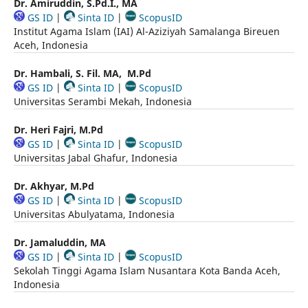
Dr. Amiruddin, S.Pd.I., MA
GS ID
|
Sinta ID
|
ScopusID
Institut Agama Islam (IAI) Al-Aziziyah Samalanga Bireuen
Aceh, Indonesia
Dr. Hambali, S. Fil. MA, M.Pd
GS ID
|
Sinta ID
|
ScopusID
Universitas Serambi Mekah, Indonesia
Dr. Heri Fajri, M.Pd
GS ID
|
Sinta ID
|
ScopusID
Universitas Jabal Ghafur, Indonesia
Dr. Akhyar, M.Pd
GS ID
|
Sinta ID
|
ScopusID
Universitas Abulyatama, Indonesia
Dr. Jamaluddin, MA
GS ID
|
Sinta ID
|
ScopusID
Sekolah Tinggi Agama Islam Nusantara Kota Banda Aceh,
Indonesia