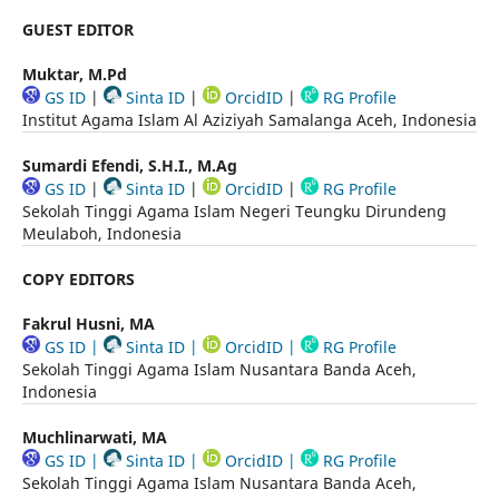
GUEST EDITOR
Muktar, M.Pd
GS ID
|
Sinta ID
|
OrcidID
|
RG Profile
Institut Agama Islam Al Aziziyah Samalanga Aceh, Indonesia
Sumardi Efendi, S.H.I., M.Ag
GS ID
|
Sinta ID
|
OrcidID
|
RG Profile
Sekolah Tinggi Agama Islam Negeri Teungku Dirundeng
Meulaboh, Indonesia
COPY EDITORS
Fakrul Husni, MA
GS ID
|
Sinta ID
|
OrcidID
|
RG Profile
Sekolah Tinggi Agama Islam Nusantara Banda Aceh,
Indonesia
Muchlinarwati, MA
GS ID
|
Sinta ID
|
OrcidID
|
RG Profile
Sekolah Tinggi Agama Islam Nusantara Banda Aceh,