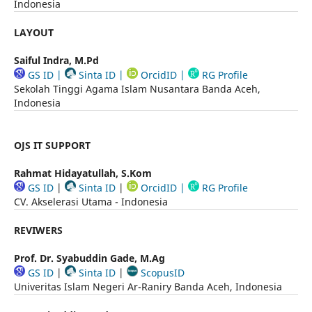
Indonesia
LAYOUT
Saiful Indra, M.Pd
GS ID
|
Sinta ID
|
OrcidID
|
RG Profile
Sekolah Tinggi Agama Islam Nusantara Banda Aceh,
Indonesia
OJS IT SUPPORT
Rahmat Hidayatullah, S.Kom
GS ID
|
Sinta ID
|
OrcidID
|
RG Profile
CV. Akselerasi Utama - Indonesia
REVIWER
S
Prof. Dr. Syabuddin Gade, M.Ag
GS ID
|
Sinta ID
|
ScopusID
Univeritas Islam Negeri Ar-Raniry Banda Aceh, Indonesia