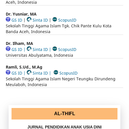
Aceh, Indonesia
Dr. Yusniar, MA
GS ID
|
Sinta ID
|
ScopusID
Sekolah Tinggi Agama Islam Tgk. Chik Pante Kulu Kota
Banda Aceh, Indonesia
Dr. Ilham, MA
GS ID
|
Sinta ID
|
ScopusID
Universitas Abulyatama, Indonesia
Ramli, S.Ud., M.Ag
GS ID
|
Sinta ID
|
ScopusID
Sekolah Tinggi Agama Islam Negeri Teungku Dirundeng
Meulaboh, Indonesia
AL-THIFL
JURNAL PENDIDIKAN ANAK USIA DINI