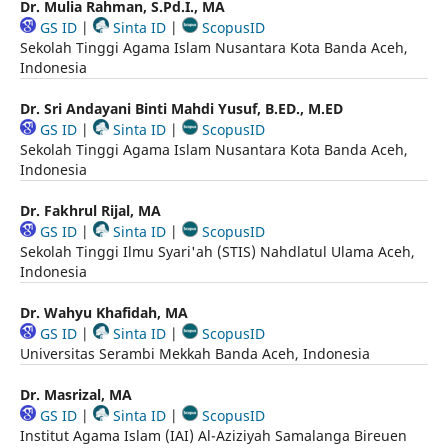
Dr. Mulia Rahman, S.Pd.I., MA
GS ID
|
Sinta ID
|
ScopusID
Sekolah Tinggi Agama Islam Nusantara Kota Banda Aceh,
Indonesia
Dr. Sri Andayani Binti Mahdi Yusuf, B.ED., M.ED
GS ID
|
Sinta ID
|
ScopusID
Sekolah Tinggi Agama Islam Nusantara Kota Banda Aceh,
Indonesia
Dr. Fakhrul Rijal, MA
GS ID
|
Sinta ID
|
ScopusID
Sekolah Tinggi Ilmu Syari'ah (STIS) Nahdlatul Ulama Aceh,
Indonesia
Dr. Wahyu Khafidah, MA
GS ID
|
Sinta ID
|
ScopusID
Universitas Serambi Mekkah Banda Aceh, Indonesia
Dr. Masrizal, MA
GS ID
|
Sinta ID
|
ScopusID
Institut Agama Islam (IAI) Al-Aziziyah Samalanga Bireuen