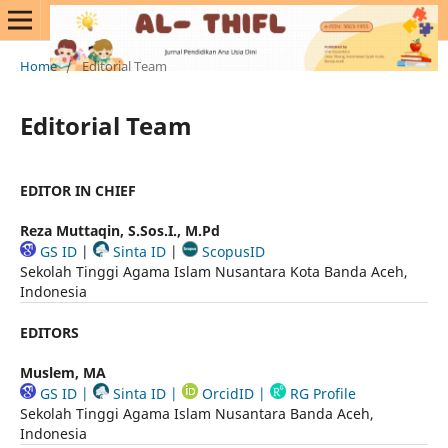
Home
/
Editorial Team
Editorial Team
EDITOR IN CHIEF
Reza Muttaqin, S.Sos.I., M.Pd
GS ID
|
Sinta ID
|
ScopusID
Sekolah Tinggi Agama Islam Nusantara Kota Banda Aceh,
Indonesia
EDITORS
Muslem, MA
GS ID
|
Sinta ID
|
OrcidID
|
RG Profile
Sekolah Tinggi Agama Islam Nusantara Banda Aceh,
Indonesia