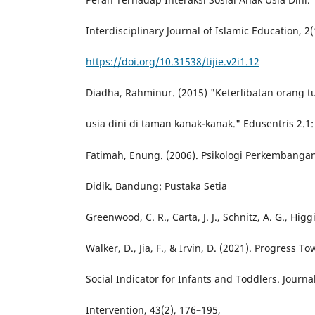
Interdisciplinary Journal of Islamic Education, 2(
https://doi.org/10.31538/tijie.v2i1.12
Diadha, Rahminur. (2015) "Keterlibatan orang 
usia dini di taman kanak-kanak." Edusentris 2.1:
Fatimah, Enung. (2006). Psikologi Perkembang
Didik. Bandung: Pustaka Setia
Greenwood, C. R., Carta, J. J., Schnitz, A. G., Higgi
Walker, D., Jia, F., & Irvin, D. (2021). Progress T
Social Indicator for Infants and Toddlers. Journal
Intervention, 43(2), 176–195,