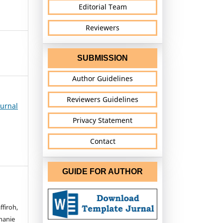
Editorial Team
Reviewers
SUBMISSION
Author Guidelines
Reviewers Guidelines
Jurnal
Privacy Statement
Contact
GUIDE FOR AUTHOR
firoh,
hanie