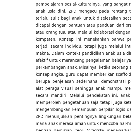
pembelajaran sosial-kulturalnya, yang sangat 
anak usia dini. ZPD mengacu pada rentang tu
terlalu sulit bagi anak untuk diselesaikan sec
dicapai dengan bantuan atau panduan dari or
atau orang tua, atau melalui kolaborasi denga
kompeten. Konsep ini menekankan bahwa pe
terjadi secara individu, tetapi juga melalui in
makna. Dalam konteks pendidikan anak usia din
efektif untuk merancang pengalaman belajar ya
perkembangan anak. Misalnya, ketika seorang
konsep angka, guru dapat memberikan scaffol
berupa penjelasan sederhana, demonstrasi p
alat peraga visual sehingga anak mampu me
secara mandiri. Melalui pendekatan ini, anak
memperoleh pengetahuan saja tetapi juga ket
mengembangkan kemampuan berpikir logis dan 
ZPD menunjukkan pentingnya lingkungan bel
mana anak merasa aman untuk mencoba hal-hal
Dengan demikian, teori Vygotsky menawarkan 