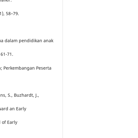
1), 58–79.
tua dalam pendidikan anak
 61-71.
an; Perkembangan Peserta
ns, S., Buzhardt, J.,
oward an Early
 of Early