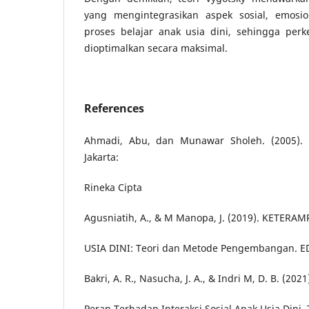
yang mengintegrasikan aspek sosial, emosio
proses belajar anak usia dini, sehingga pe
dioptimalkan secara maksimal.
References
Ahmadi, Abu, dan Munawar Sholeh. (2005). 
Jakarta:
Rineka Cipta
Agusniatih, A., & M Manopa, J. (2019). KETERA
USIA DINI: Teori dan Metode Pengembangan. E
Bakri, A. R., Nasucha, J. A., & Indri M, D. B. (2
Peran Terhadap Interaksi Sosial Anak Usia Dini. T