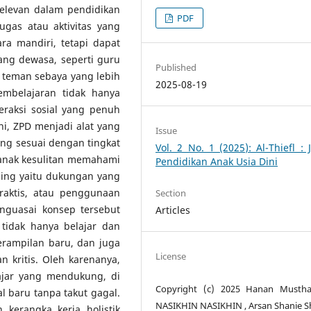
relevan dalam pendidikan
PDF
gas atau aktivitas yang
ara mandiri, tetapi dapat
ang dewasa, seperti guru
Published
n teman sebaya yang lebih
2025-08-19
mbelajaran tidak hanya
teraksi sosial yang penuh
i, ZPD menjadi alat yang
Issue
ng sesuai dengan tingkat
Vol. 2 No. 1 (2025): Al-Thiefl : 
 anak kesulitan memahami
Pendidikan Anak Usia Dini
ding yaitu dukungan yang
raktis, atau penggunaan
Section
nguasai konsep tersebut
Articles
 tidak hanya belajar dan
erampilan baru, dan juga
License
kritis. Oleh karenanya,
ajar yang mendukung, di
Copyright (c) 2025 Hanan Musthaf
 baru tanpa takut gagal.
NASIKHIN NASIKHIN , Arsan Shanie S
kerangka kerja holistik