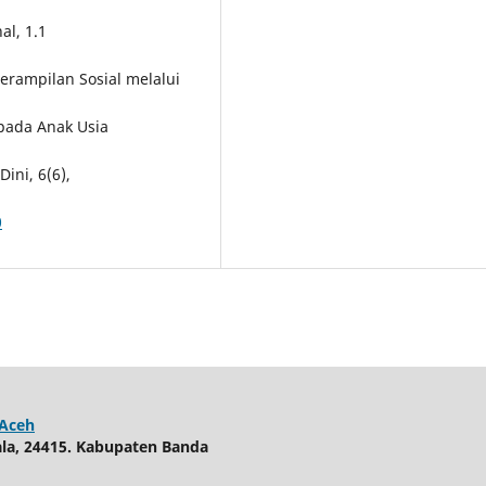
al, 1.1
terampilan Sosial melalui
pada Anak Usia
ini, 6(6),
0
 Aceh
uala, 24415. Kabupaten Banda