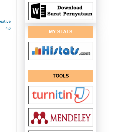
eative
e 4.0
MY STATS
TOOLS