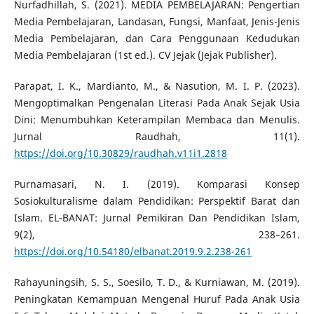
Nurfadhillah, S. (2021). MEDIA PEMBELAJARAN: Pengertian
Media Pembelajaran, Landasan, Fungsi, Manfaat, Jenis-Jenis
Media Pembelajaran, dan Cara Penggunaan Kedudukan
Media Pembelajaran (1st ed.). CV Jejak (Jejak Publisher).
Parapat, I. K., Mardianto, M., & Nasution, M. I. P. (2023).
Mengoptimalkan Pengenalan Literasi Pada Anak Sejak Usia
Dini: Menumbuhkan Keterampilan Membaca dan Menulis.
Jurnal Raudhah, 11(1).
https://doi.org/10.30829/raudhah.v11i1.2818
Purnamasari, N. I. (2019). Komparasi Konsep
Sosiokulturalisme dalam Pendidikan: Perspektif Barat dan
Islam. EL-BANAT: Jurnal Pemikiran Dan Pendidikan Islam,
9(2), 238–261.
https://doi.org/10.54180/elbanat.2019.9.2.238-261
Rahayuningsih, S. S., Soesilo, T. D., & Kurniawan, M. (2019).
Peningkatan Kemampuan Mengenal Huruf Pada Anak Usia