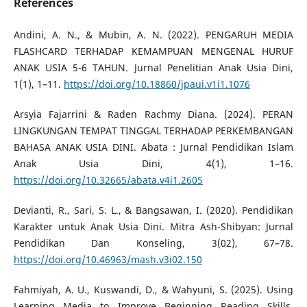
References
Andini, A. N., & Mubin, A. N. (2022). PENGARUH MEDIA
FLASHCARD TERHADAP KEMAMPUAN MENGENAL HURUF
ANAK USIA 5-6 TAHUN. Jurnal Penelitian Anak Usia Dini,
1(1), 1–11.
https://doi.org/10.18860/jpaui.v1i1.1076
Arsyia Fajarrini & Raden Rachmy Diana. (2024). PERAN
LINGKUNGAN TEMPAT TINGGAL TERHADAP PERKEMBANGAN
BAHASA ANAK USIA DINI. Abata : Jurnal Pendidikan Islam
Anak Usia Dini, 4(1), 1–16.
https://doi.org/10.32665/abata.v4i1.2605
Devianti, R., Sari, S. L., & Bangsawan, I. (2020). Pendidikan
Karakter untuk Anak Usia Dini. Mitra Ash-Shibyan: Jurnal
Pendidikan Dan Konseling, 3(02), 67–78.
https://doi.org/10.46963/mash.v3i02.150
Fahmiyah, A. U., Kuswandi, D., & Wahyuni, S. (2025). Using
Learning Media to Improve Beginning Reading Skills.